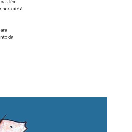
onas têm
 hora até à
para
ento da