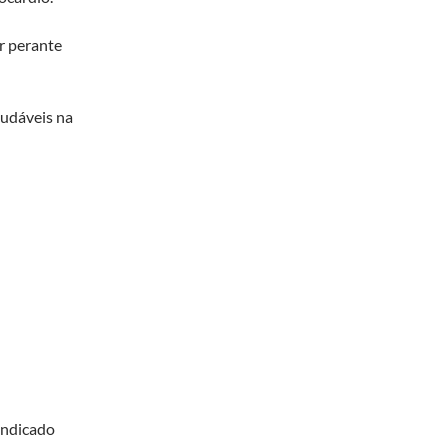
ar perante
audáveis na
indicado