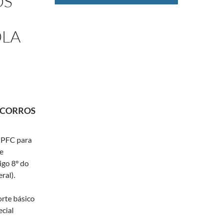
OS
OLA
SOCORROS
CPFC para
e
igo 8º do
ral).
rte básico
cial