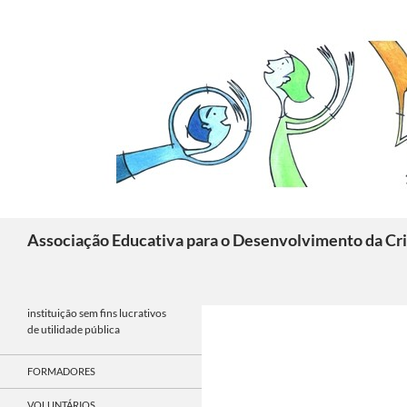
Skip
to
content
Search
Associação Educativa para o Desenvolvimento da Cri
instituição sem fins lucrativos
de utilidade pública
FORMADORES
VOLUNTÁRIOS