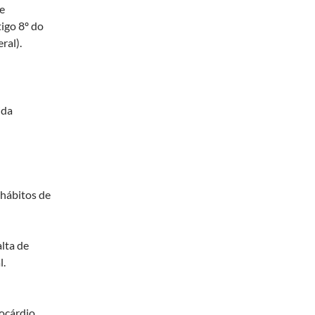
e
tigo 8º do
ral).
ida
 hábitos de
lta de
l.
ocárdio.