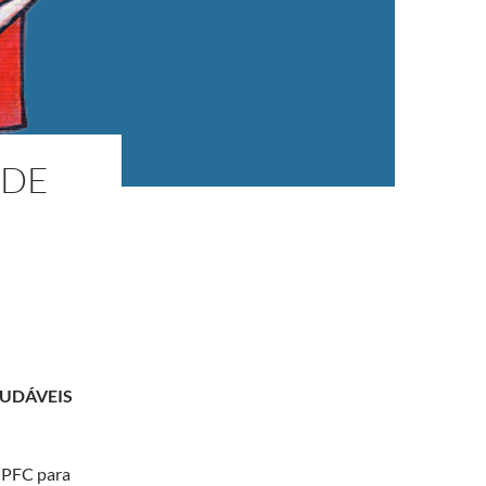
 DE
AUDÁVEIS
CPFC para