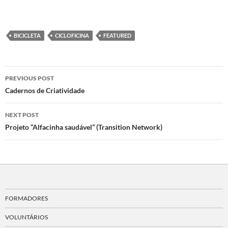
BICICLETA
CICLOFICINA
FEATURED
Post
PREVIOUS POST
navigation
Cadernos de Criatividade
NEXT POST
Projeto “Alfacinha saudável” (Transition Network)
FORMADORES
VOLUNTÁRIOS