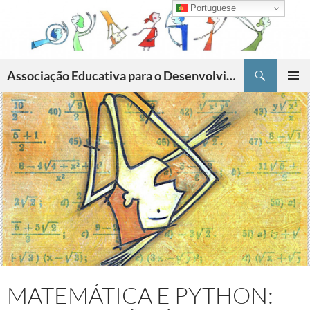
Skip
Portuguese
to
content
Search
Associação Educativa para o Desenvolvimento da Criatividade
PRIMAR
MENU
MATEMÁTICA E PYTHON: