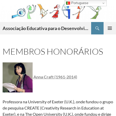
Skip
Portuguese
to
content
Search
Associação Educativa para o Desenvolvimento da Criatividade
PRIMAR
MENU
MEMBROS HONORÁRIOS
Anna Craft (1961-2014)
Professora na University of Exeter (U.K.), onde fundou o grupo
de pesquisa CREATE (Creativity Research in Education at
Exeter), e na The Open University (U.K.), onde fundou e dirige