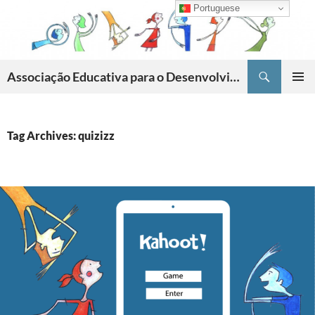
Skip
Portuguese
to
content
Search
Associação Educativa para o Desenvolvimento da Criatividade
PRIMAR
MENU
Tag Archives: quizizz