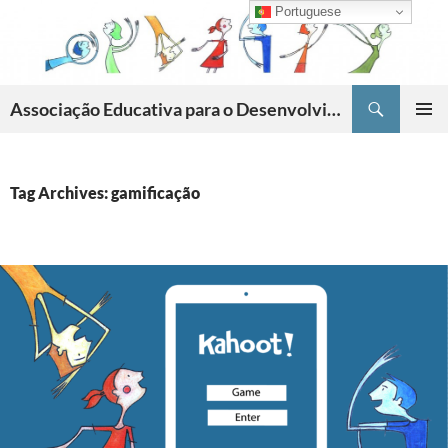
Skip
Portuguese
to
content
Search
Associação Educativa para o Desenvolvimento da Criatividade
PRIMAR
MENU
Tag Archives: gamificação