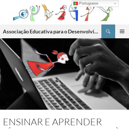
Skip
Portuguese
to
content
Search
Associação Educativa para o Desenvolvimento da Criatividade
PRIMAR
MENU
ENSINAR E APRENDER