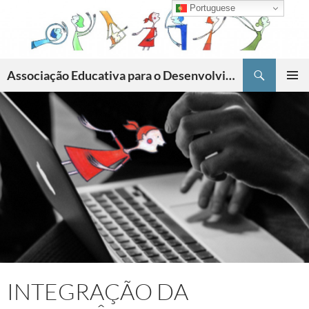
Skip
Portuguese
to
content
Search
Associação Educativa para o Desenvolvimento da Criatividade
PRIMAR
MENU
INTEGRAÇÃO DA