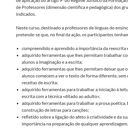
de aplicação do artigo 9º do Regime Jurídico da Formaçã
de Professores (dimensão científica e pedagógica) dos gr
indicados.
Neste curso, destinado a professores de línguas do ensino
pretende-se que, no final da ação, os participantes tenha
compreendido e aprendido a importância da reescrita e
adquirido ferramentas que lhes permitam trabalhar co
alunos a imaginação e a escrita;
adquirido ferramentas que lhes permitam deixar que o
alunos comecem a ver o texto de forma diferente, sem 
receitas de escrita;
adquirido ferramentas para trabalhar a iniciação à leitu
escrita com a técnica «ditado ao adulto»;
adquirido ferramentas para trabalhar a prosa poética
construção de letras para canções;
refletido sobre a ligação do afeto à criatividade e da su
importância na preparação de qualquer aprendizagem.