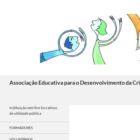
Skip
to
content
Search
Associação Educativa para o Desenvolvimento da Cri
instituição sem fins lucrativos
de utilidade pública
FORMADORES
VOLUNTÁRIOS