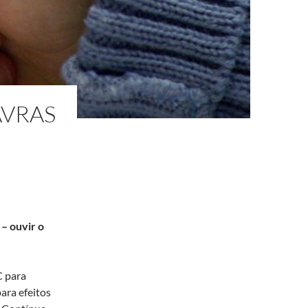
AVRAS
 ouvir o
C para
para efeitos