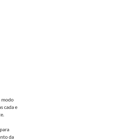
m modo
s cada e
e.
 para
ento da