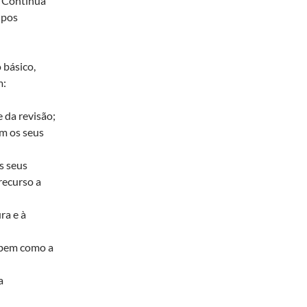
o Contínua
upos
 básico,
m:
 da revisão;
m os seus
s seus
recurso a
ra e à
, bem como a
a