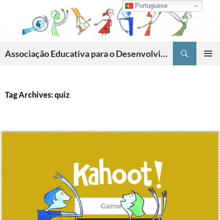
Skip
Portuguese
to
content
Search
Associação Educativa para o Desenvolvimento da Criatividade
PRIMAR
MENU
Tag Archives: quiz