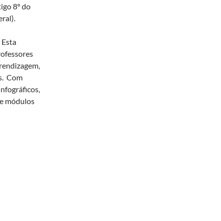
tigo 8º do
ral).
 Esta
rofessores
prendizagem,
os. Com
nfográficos,
s e módulos