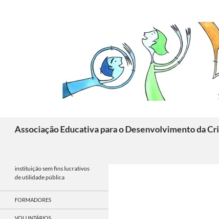
Skip
to
content
Search
Associação Educativa para o Desenvolvimento da Cri
instituição sem fins lucrativos
de utilidade pública
FORMADORES
VOLUNTÁRIOS