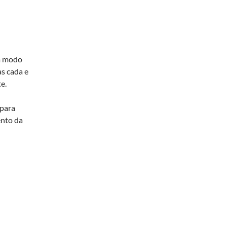
m modo
s cada e
e.
 para
ento da