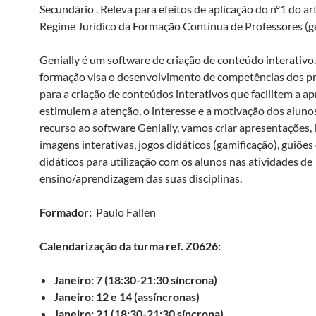
Secundário . Releva para efeitos de aplicação do nº1 do ar
Regime Jurídico da Formação Contínua de Professores (ge
Genially é um software de criação de conteúdo interativo.
formação visa o desenvolvimento de competências dos p
para a criação de conteúdos interativos que facilitem a a
estimulem a atenção, o interesse e a motivação dos alun
recurso ao software Genially, vamos criar apresentações, i
imagens interativas, jogos didáticos (gamificação), guiõe
didáticos para utilização com os alunos nas atividades de
ensino/aprendizagem das suas disciplinas.
Formador:
Paulo Fallen
Calendarização da turma ref. Z0626:
Janeiro: 7 (18:30-21:30 síncrona)
Janeiro: 12 e 14 (assíncronas)
Janeiro: 21 (18:30-21:30 síncrona)