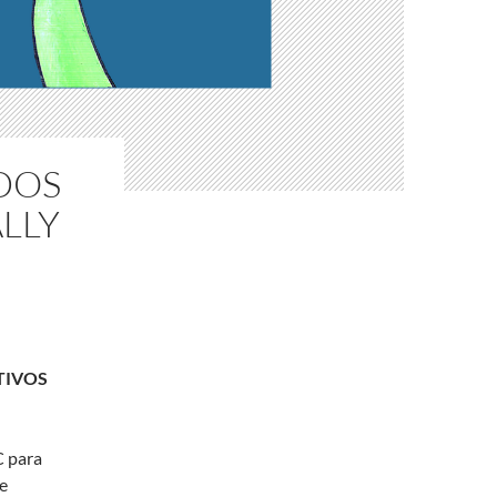
DOS
LLY
TIVOS
C para
e