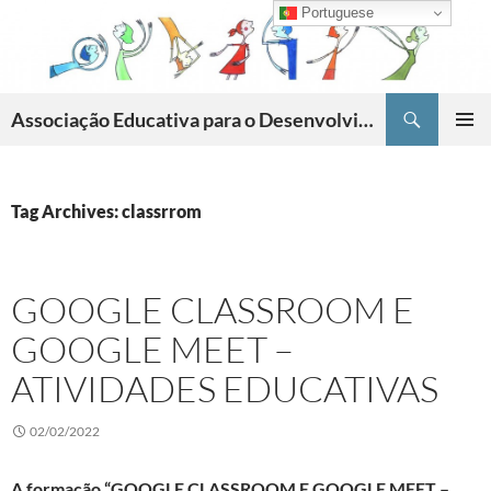
Skip
Portuguese
to
content
Search
Associação Educativa para o Desenvolvimento da Criatividade
PRIMAR
MENU
Tag Archives: classrrom
GOOGLE CLASSROOM E
GOOGLE MEET –
ATIVIDADES EDUCATIVAS
02/02/2022
A formação “GOOGLE CLASSROOM E GOOGLE MEET –