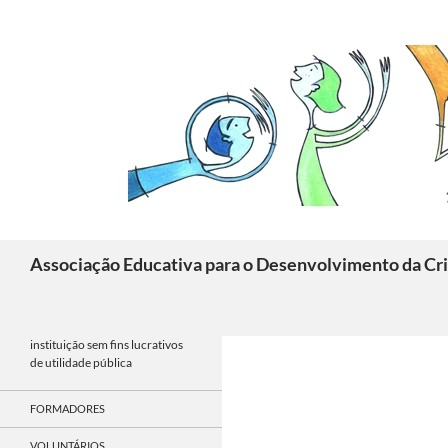
Skip
to
content
Search
Associação Educativa para o Desenvolvimento da Cri
instituição sem fins lucrativos
de utilidade pública
FORMADORES
VOLUNTÁRIOS