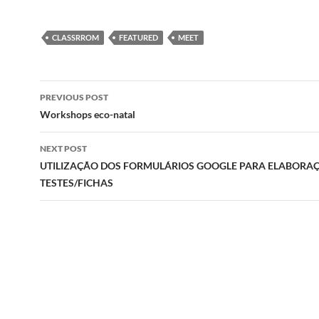
CLASSRROM
FEATURED
MEET
Post
PREVIOUS POST
navigation
Workshops eco-natal
NEXT POST
UTILIZAÇÃO DOS FORMULÁRIOS GOOGLE PARA ELABORA
TESTES/FICHAS