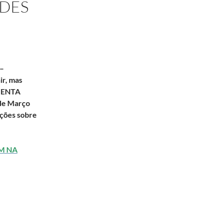
ADES
–
ir, mas
MENTA
de Março
ações sobre
M NA