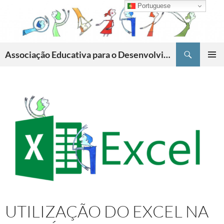
Skip
Portuguese
to
content
Search
Associação Educativa para o Desenvolvimento da Criatividade
PRIMAR
MENU
UTILIZAÇÃO DO EXCEL NA