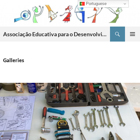
Skip
Portuguese
to
content
Search
Associação Educativa para o Desenvolvimento da Criatividade
PRIMAR
MENU
Galleries