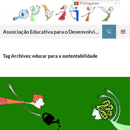
Skip
Portuguese
to
content
Search
Associação Educativa para o Desenvolvimento da Criatividade
PRIMAR
MENU
Tag Archives: educar para a sustentabilidade