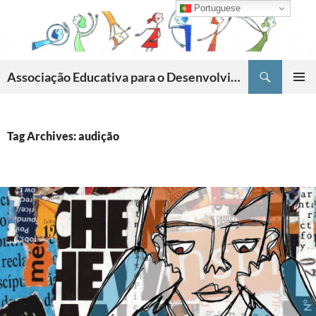
Skip
Portuguese
to
content
Search
Associação Educativa para o Desenvolvimento da Criatividade
PRIMAR
MENU
Tag Archives: audição