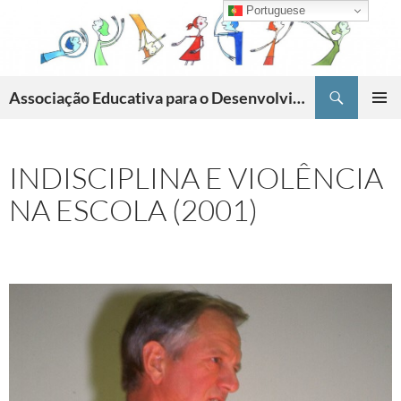
Skip
Portuguese
to
content
Search
Associação Educativa para o Desenvolvimento da Criatividade
PRIMAR
MENU
INDISCIPLINA E VIOLÊNCIA
NA ESCOLA (2001)