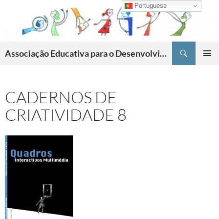
Skip
Portuguese
to
content
Search
Associação Educativa para o Desenvolvimento da Criatividade
PRIMAR
MENU
CADERNOS DE
CRIATIVIDADE 8