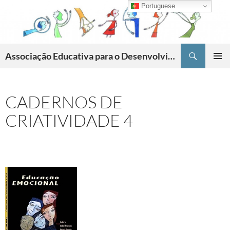
Skip
Portuguese
to
content
Search
Associação Educativa para o Desenvolvimento da Criatividade
PRIMAR
MENU
CADERNOS DE
CRIATIVIDADE 4