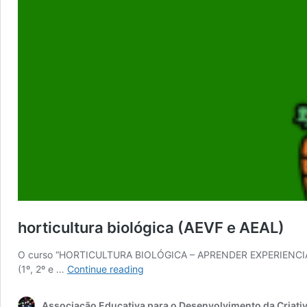
horticultura biológica (AEVF e AEAL)
O curso “HORTICULTURA BIOLÓGICA – APRENDER EXPERIENCIANDO” 
horticultura
(1º, 2º e …
Continue reading
biológica
(AEVF
Associação Educativa para o Desenvolvimento da Criati